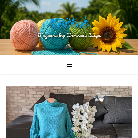
Knithub
В'язання від Світлани Заєць