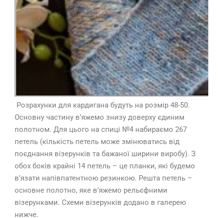
Розрахунки для кардигана будуть на розмір 48-50.
Основну частину в’яжемо знизу доверху єдиним
полотном. Для цього на спиці №4 набираємо 267
петель (кількість петель може змінюватись від
поєднання візерунків та бажаної ширини виробу). З
обох боків крайні 14 петель – це планки, які будемо
в’язати напівпатентною резинкою. Решта петель –
основне полотно, яке в’яжемо рельєфними
візерунками. Схеми візерунків додано в галерею
нижче.