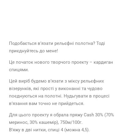
Подобається в’язати рельєфні полотна? Тоді
приєднуйтесь до мене!
Це початок нового творчого проекту – кардиган
спицями.
Цей виріб будемо в’язати з міксу рельєфних
візерунків, які прості у виконанні та чудово
поєднуються на полотні. Нудьгувати в процесі
в’язання вам точно не прийдеться.
Для цього проекту я обрала пряжу Cash 30% (70%
меринос, 30% кашемір), 750м/100г.
В’яжу в дві нитки, спиці 4 (можна 4,5).