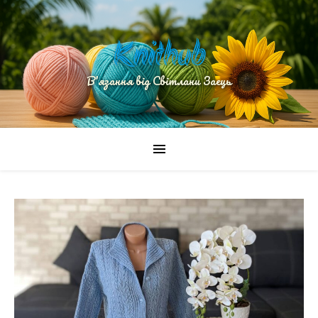
Knithub
В'язання від Світлани Заєць