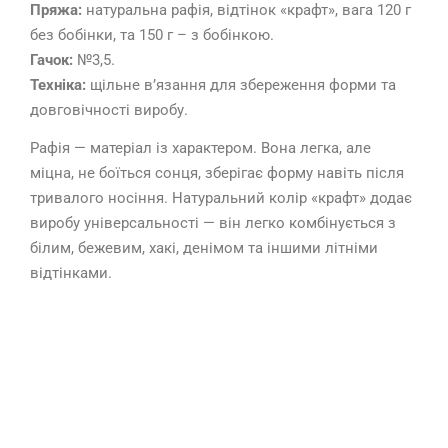
Пряжа:
натуральна рафія, відтінок «крафт», вага 120 г
без бобінки, та 150 г – з бобінкою.
Гачок:
№3,5.
Техніка:
щільне в’язання для збереження форми та
довговічності виробу.
Рафія — матеріал із характером. Вона легка, але
міцна, не боїться сонця, зберігає форму навіть після
тривалого носіння. Натуральний колір «крафт» додає
виробу універсальності — він легко комбінується з
білим, бежевим, хакі, денімом та іншими літніми
відтінками.