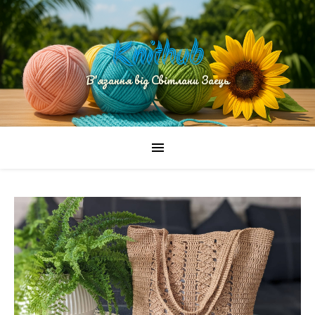
Knithub
В'язання від Світлани Заєць