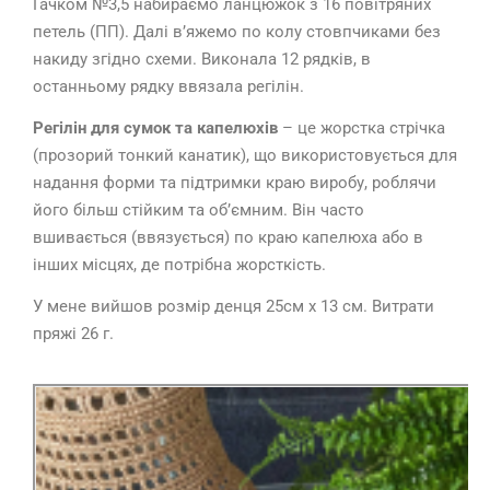
Гачком №3,5 набираємо ланцюжок з 16 повітряних
петель (ПП). Далі в’яжемо по колу стовпчиками без
накиду згідно схеми. Виконала 12 рядків, в
останньому рядку ввязала регілін.
Регілін для сумок та капелюхів
– це жорстка стрічка
(прозорий тонкий канатик), що використовується для
надання форми та підтримки краю виробу, роблячи
його більш стійким та об’ємним.
Він часто
вшивається (ввязується) по краю капелюха або в
інших місцях, де потрібна жорсткість.
У мене вийшов розмір денця 25см х 13 см. Витрати
пряжі 26 г.