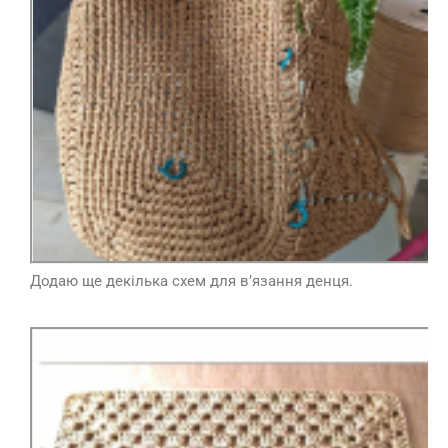
Додаю ще декілька схем для в’язання денця.