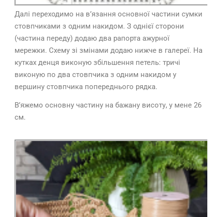
Далі переходимо на в’язання основної частини сумки
стовпчиками з одним накидом. З однієї сторони
(частина переду) додаю два рапорта ажурної
мережки. Схему зі змінами додаю нижче в галереї. На
кутках денця виконую збільшення петель: тричі
виконую по два стовпчика з одним накидом у
вершину стовпчика попереднього рядка.
В’яжемо основну частину на бажану висоту, у мене 26
см.