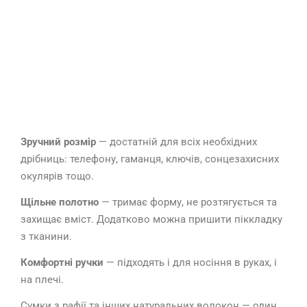
Зручний розмір
— достатній для всіх необхідних
дрібниць: телефону, гаманця, ключів, сонцезахисних
окулярів тощо.
Щільне полотно
— тримає форму, не розтягується та
захищає вміст. Додатково можна пришити піккладку
з тканини.
Комфортні ручки
— підходять і для носіння в руках, і
на плечі.
Сумки з рафії та інших натуральних волокон — один