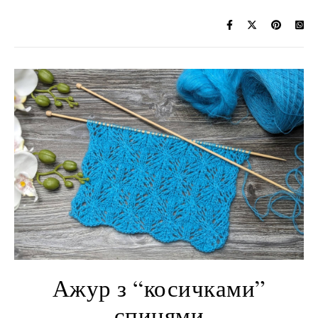
Ажур з “косичками”
спицями