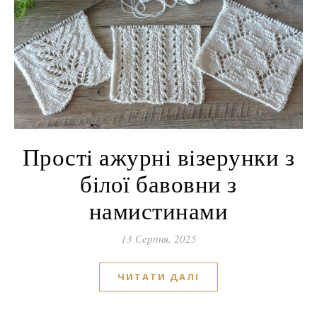
Простi ажурнi вiзерунки з
бiлої бавовни з
намистинами
13 Серпня, 2025
ЧИТАТИ ДАЛІ