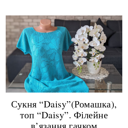
Сукня “Daisy”(Ромашка),
топ “Daisy”. Філейне
в’язання гачком