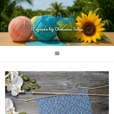
Knithub
В'язання від Світлани Заєць