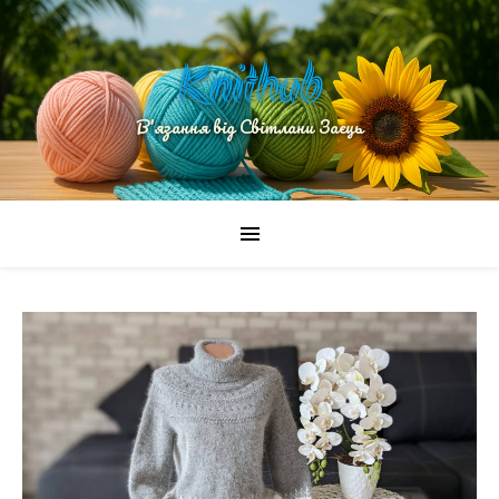
Knithub
В'язання від Світлани Заєць