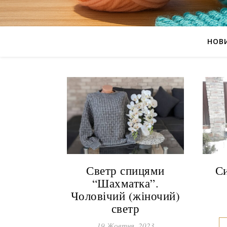
НОВ
Светр спицями
Си
“Шахматка”.
Чоловічий (жіночий)
светр
19 Жовтня, 2023